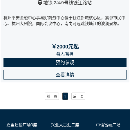
地铁 2/4/9号线钱江路站
杭州平安金融中心事易好商务中心位于钱江新城核心区，紧邻市民中
心、杭州大剧院，国际会议中心，南向可远眺钱塘江的波澜景象。
￥2000元起
每人/每月
预约参观
查看详情
前一页
1
后一页
嘉里建设广场3座
兴业太古汇二座
中信富泰广场