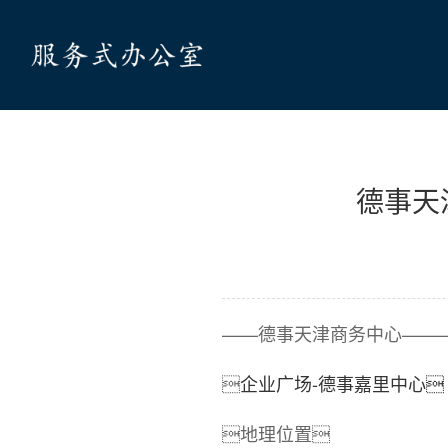
德事天
——德事天津商务中心——

企业广场-德事嘉里中心
地理位置